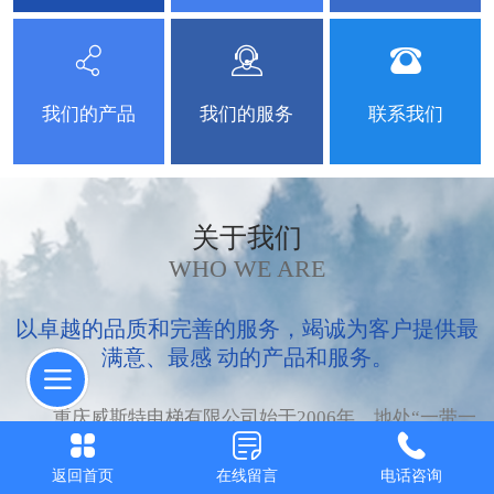
我们的产品
我们的服务
联系我们
关于我们
WHO WE ARE
以卓越的品质和完善的服务，竭诚为客户提供最
满意、最感 动的产品和服务。
重庆威斯特电梯有限公司始于2006年，地处“一带一
路”和长江经济带两大国家战略的交汇区域重庆铜梁金龙
工业园，营销中心位于国家级金融中心重庆市江北嘴中
返回首页
在线留言
电话咨询
央商务区。公司主要业务为针对国内外市场需求，研发