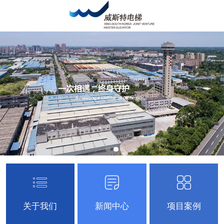
关于我们
新闻中心
项目案例